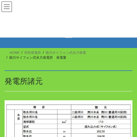
コ
ナ
Ecoplan Fukui
ン
ビ
テ
ゲ
ン
ー
南川サイフォン式水力発電所 発電
ツ
シ
量
へ
ョ
ス
ン
キ
に
HOME
市民発電所
南川サイフォン式水力発電
ッ
移
南川サイフォン式水力発電所 発電量
プ
動
発電所諸元