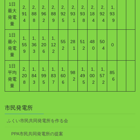
1日
2,
2,
2,
2,
2,
2,
2,
2,
2,
1,
最大
91
88
96
88
92
93
93
18
92
93
発電
4
8
2
9
5
1
8
4
4
9
量
1日
1,
1,
1,
1,
最小
55
28
51
48
50
55
36
20
12
０
発電
2
1
2
0
4
9
3
6
2
量
1日
2,
1,
1,
1,
1,
1,
1,
1,
平均
98
85
20
84
99
83
60
49
00
57
発電
2
6
8
3
5
7
6
5
2
2
量
市民発電所
ふくい市民共同発電所を作る会
PPA市民共同発電所の提案